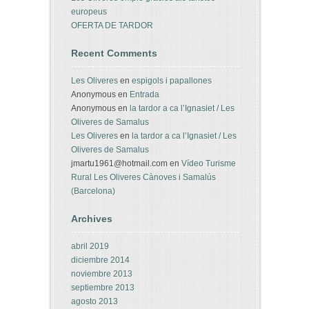
europeus
OFERTA DE TARDOR
Recent Comments
Les Oliveres
en
espigols i papallones
Anonymous
en
Entrada
Anonymous
en
la tardor a ca l’Ignasiet / Les
Oliveres de Samalus
Les Oliveres
en
la tardor a ca l’Ignasiet / Les
Oliveres de Samalus
jmartu1961@hotmail.com
en
Vídeo Turisme
Rural Les Oliveres Cànoves i Samalús
(Barcelona)
Archives
abril 2019
diciembre 2014
noviembre 2013
septiembre 2013
agosto 2013