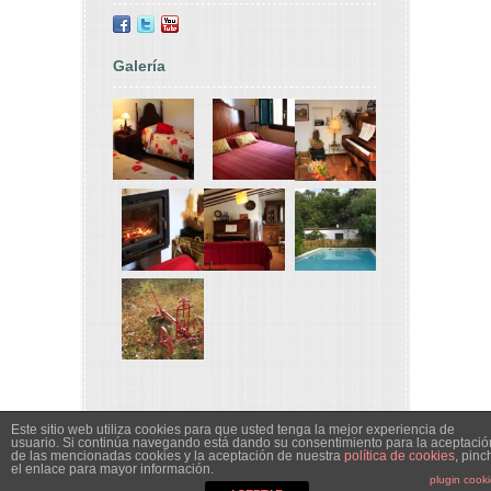
Galería
© Copyright 2019 Les Oliveres |
info@lesoliveres.cat
Este sitio web utiliza cookies para que usted tenga la mejor experiencia de
usuario. Si continúa navegando está dando su consentimiento para la aceptació
de las mencionadas cookies y la aceptación de nuestra
política de cookies
, pinc
el enlace para mayor información.
plugin cook