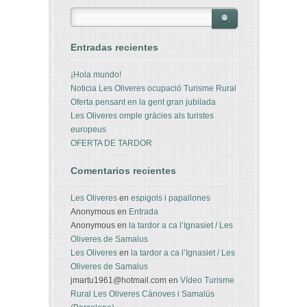
Entradas recientes
¡Hola mundo!
Noticia Les Oliveres ocupació Turisme Rural
Oferta pensant en la gent gran jubilada
Les Oliveres omple gràcies als turistes
europeus
OFERTA DE TARDOR
Comentarios recientes
Les Oliveres
en
espigols i papallones
Anonymous
en
Entrada
Anonymous
en
la tardor a ca l’Ignasiet / Les
Oliveres de Samalus
Les Oliveres
en
la tardor a ca l’Ignasiet / Les
Oliveres de Samalus
jmartu1961@hotmail.com
en
Vídeo Turisme
Rural Les Oliveres Cànoves i Samalús